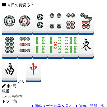
今日の何切る？
ツモ
東4局
親番
15700点持ち
ドラ一筒
回答せずに結果を見る
何切る問題一覧