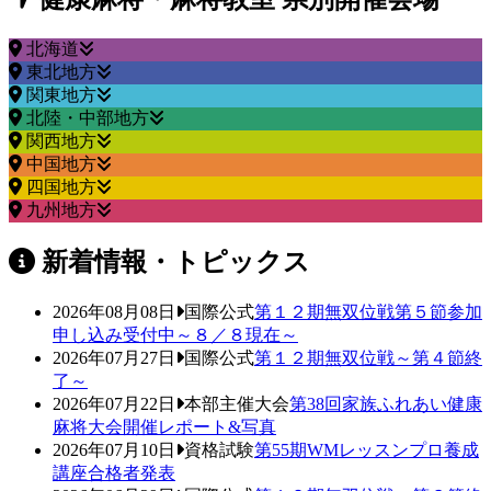
北海道
東北地方
関東地方
北陸・中部地方
関西地方
中国地方
四国地方
九州地方
新着情報・トピックス
2026年08月08日
国際公式
第１２期無双位戦第５節参加
申し込み受付中～８／８現在～
2026年07月27日
国際公式
第１２期無双位戦～第４節終
了～
2026年07月22日
本部主催大会
第38回家族ふれあい健康
麻将大会開催レポート&写真
2026年07月10日
資格試験
第55期WMレッスンプロ養成
講座合格者発表