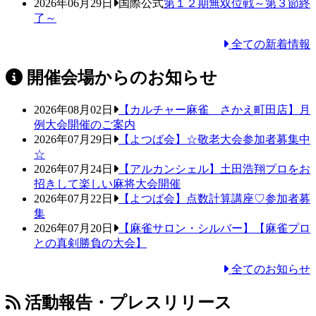
2026年06月29日
国際公式
第１２期無双位戦～第３節終
了～
全ての新着情報
開催会場からのお知らせ
2026年08月02日
【カルチャー麻雀 さかえ町田店】月
例大会開催のご案内
2026年07月29日
【よつば会】☆敬老大会参加者募集中
☆
2026年07月24日
【アルカンシェル】土田浩翔プロをお
招きして楽しい麻将大会開催
2026年07月22日
【よつば会】点数計算講座♡参加者募
集
2026年07月20日
【麻雀サロン・シルバー】【麻雀プロ
との真剣勝負の大会】
全てのお知らせ
活動報告・プレスリリース