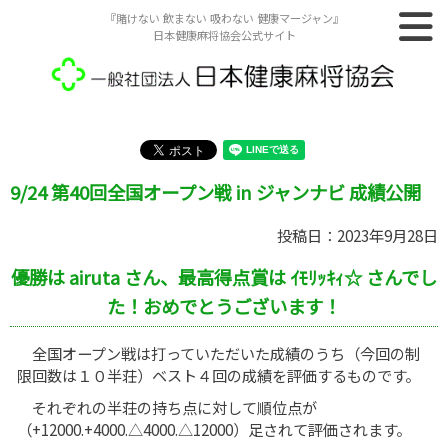
『賭けない 飲まない 吸わない 健康マージャン』
日本健康麻将協会公式サイト
9/24 第40回全国オープン戦 in ジャンナビ 成績公開
投稿日：2023年9月28日
優勝は airuta さん、最高得点賞は ｲﾓﾘｯｷｨ☆ さんでし
た！おめでとうございます！
全国オープン戦は打っていただいた成績のうち（今回の制
限回数は１０半荘）ベスト４回の成績を評価するものです。
それぞれの半荘の持ち点に対して順位点が
（+12000.+4000.△4000.△12000）足されて評価されます。