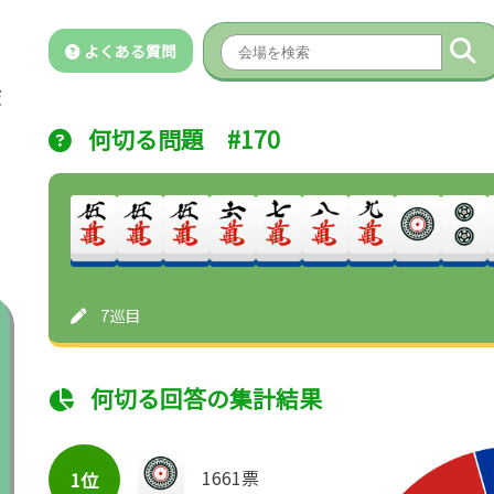
よくある質問
何切る問題 #170
7巡目
何切る回答の集計結果
1661票
1位