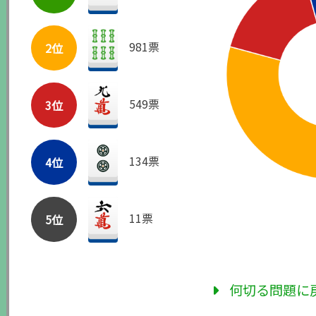
981票
2位
549票
3位
134票
4位
11票
5位
何切る問題に