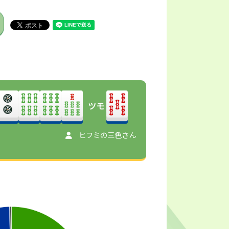
ツモ
ヒフミの三色さん