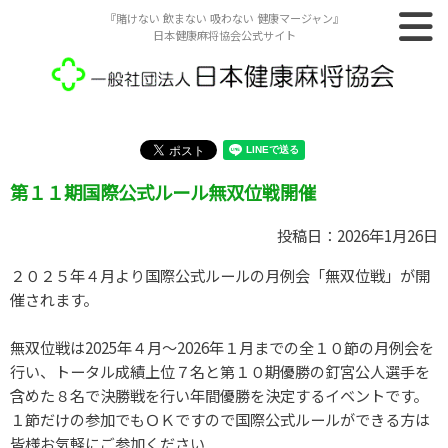
『賭けない 飲まない 吸わない 健康マージャン』
日本健康麻将協会公式サイト
第１１期国際公式ルール無双位戦開催
投稿日：2026年1月26日
２０２５年４月より国際公式ルールの月例会「無双位戦」が開
催されます。
無双位戦は2025年４月～2026年１月までの全１０節の月例会を
行い、トータル成績上位７名と第１０期優勝の釘宮公人選手を
含めた８名で決勝戦を行い年間優勝を決定するイベントです。
１節だけの参加でもＯＫですので国際公式ルールができる方は
皆様お気軽にご参加ください