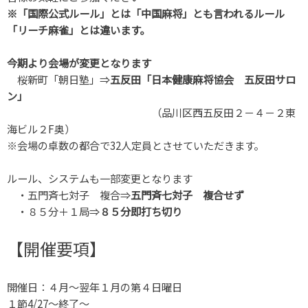
※「国際公式ルール」とは「中国麻将」とも言われるルール
「リーチ麻雀」とは違います。
今期より会場が変更となります
桜新町「朝日塾」⇒
五反田「日本健康麻将協会 五反田サロ
ン」
（品川区西五反田２－４－２東
海ビル２F奥）
※会場の卓数の都合で32人定員とさせていただきます。
ルール、システムも一部変更となります
・五門斉七対子 複合⇒
五門斉七対子 複合せず
・８５分＋１局⇒
８５分即打ち切り
【開催要項】
開催日：４月～翌年１月の第４日曜日
１節4/27～終了～